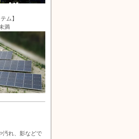
ステム】
W未満
や汚れ、影などで