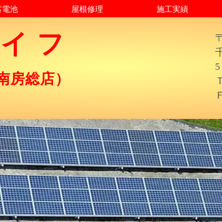
蓄電池
屋根修理
施工実績
ライフ
〒
5
南房総店）
Ｆ